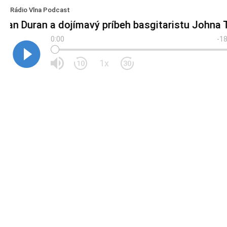
Rádio Vlna Podcast
uran Duran a dojímavý príbeh basgitaristu Johna 
0:00
-18