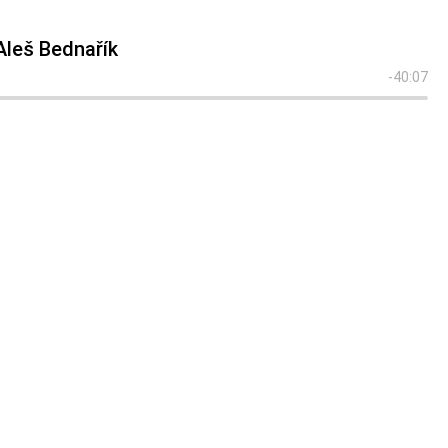
Aleš Bednařík
-40:07