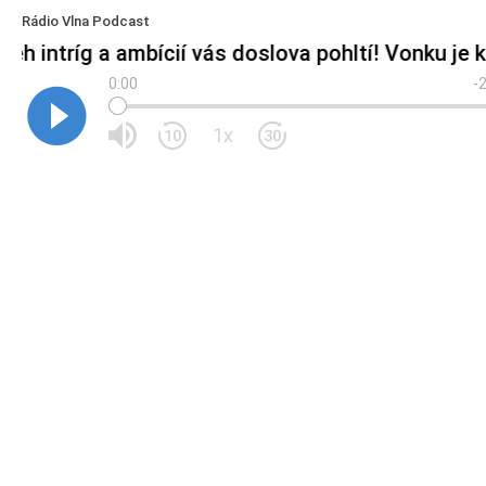
Rádio Vlna Podcast
íbeh intríg a ambícií vás doslova pohltí! Vonku je 
0:00
-