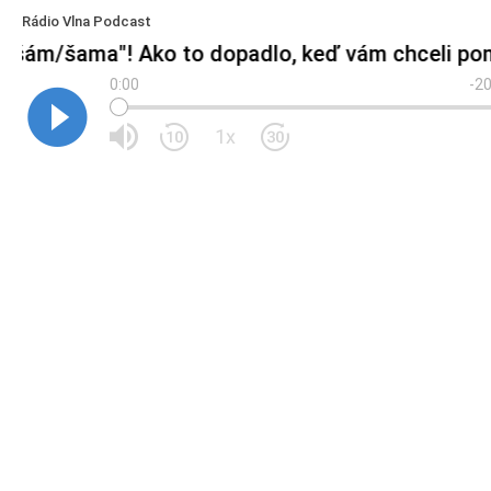
Rádio Vlna Podcast
 "šám/šama"! Ako to dopadlo, keď vám chceli pom
0:00
-20